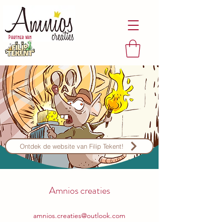
Partner van
Ontdek de website van Filip Tekent!
Amnios creaties
amnios.creaties@outlook.com