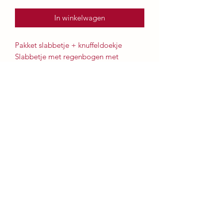
In winkelwagen
Pakket slabbetje + knuffeldoekje
Slabbetje met regenbogen met
badstof achterkant in geel, groot
formaat
Knuffeldoekje in dezelde stofjes.
Personalisatie inbegrepen!
In geschenkverpakking.
Amnios creaties
amnios.creaties@outlook.com