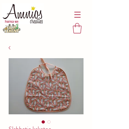
Partner van
Slabbetje kaketoe