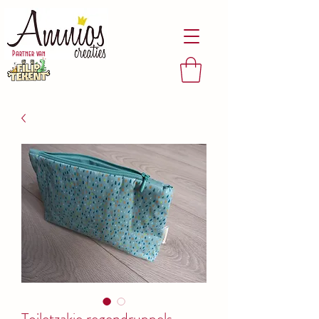
Partner van
Toiletzakje regendruppels